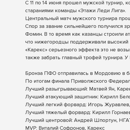
С 11 по 14 июня прошел мужской турнир, к
стараниями команды «Этажи Леди Лига».
Центральный матч мужского турнира прош
Спор за звание сильнейшего получился з
Фомин. В то время как казанцы строили ат
что нижегородцы поддерживали высокий 
«Карекс» серьезного эффекта это не возым
также забрать главный трофей турнира. У
Бронза ПФО отправилась в Мордовию в баг
По итогам финала Приволжского Федерал
Лучший разыгрывающий: Матвей Ян, Каре
Лучший атакующий защитник: Кирилл Бел
Лучший легкий форвард: Игорь Журавлев
Лучший тяжелый форвард: Кирилл Горнаев
Лучший центровой: Андрей Шпортун, НГ
MVP: Виталий Софронов, Карекс