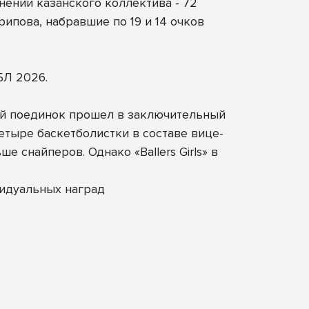
ении казанского коллектива - 72
ипова, набравшие по 19 и 14 очков
БЛ 2026.
ный поединок прошел в заключительный
етыре баскетболистки в составе вице-
 снайперов. Однако «Ballers Girls» в
идуальных наград