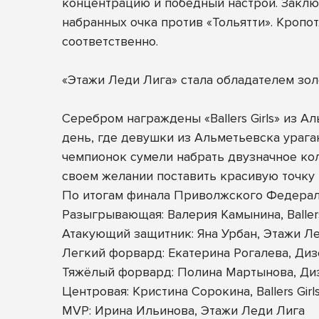
концентрацию и победный настрой. Заклю
набранных очка против «Тольятти». Кропо
соответственно.
«Этажи Леди Лига» стала обладателем зо
Серебром награждены «Ballers Girls» из 
день, где девушки из Альметьевска урага
чемпионок сумели набрать двузначное коли
своем желании поставить красивую точку
По итогам финала Приволжского Федерал
Разыгрывающая: Валерия Камынина, Ballers
Атакующий защитник: Яна Урбан, Этажи Л
Легкий форвард: Екатерина Рогалева, Ди
Тяжёлый форвард: Полина Мартынова, Ди
Центровая: Кристина Сорокина, Ballers Girl
MVP: Ирина Ильинова, Этажи Леди Лига