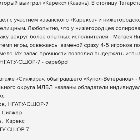
оторый выиграл «Карекс» (Казань). В столицу Татарс
ел с участием казанского «Карекса» и нижегородс
релищным. Любопытно, что у нижегородцев солиров
аку вокруг более опытных исполнителей - Матвея Ян
темп игры, освежаясь
заменой сразу 4-5 игроков по
ело. Их запас прочности позволил выдержать испытан
 НГАТУ-СШОР-7 - серебро!
аже «Сияжара», обыгравшего «Купол-Ветеранов» - 6
ьного округа МЛБЛ названы обладатели индивидуа
кс
ов, НГАТУ-СШОР-7
, Сияжар
,
Карекс
АТУ-СШОР-7