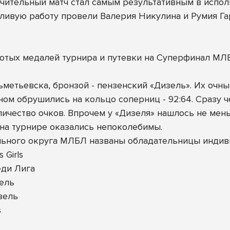
чительный матч стал самым результативным в исполн
тливую работу провели Валерия Никулина и Румия Гар
лотых медалей турнира и путевки на Суперфинал МЛ
Альметьевска, бронзой - пензенский «Дизель». Их оч
ном обрушились на кольцо соперниц - 92:64. Сразу ч
чество очков. Впрочем у «Дизеля» нашлось не меньше
 на турнире оказались непоколебимы.
ьного округа МЛБЛ названы обладательницы индив
 Girls
еди Лига
зель
зель
s