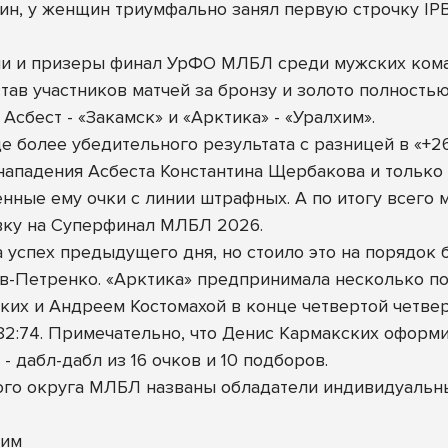
ин, у женщин триумфально занял первую строчку IPB
и и призеры финал УрФО МЛБЛ среди мужских коман
став участников матчей за бронзу и золото полност
Асбест - «Закамск» и «Арктика» - «Уралхим».
е более убедительного результата с разницей в «+26
ападения Асбеста Константина Щербакова и только 
нные ему очки с линии штрафных. А по итогу всего 
евку на Суперфинал МЛБЛ 2026.
 успех предыдущего дня, но стоило это на порядок 
в-Петренко. «Арктика» предпринимала несколько по
ских и Андреем Костомахой в конце четвертой четвер
82:74. Примечательно, что Денис Кармакских оформил
- дабл-дабл из 16 очков и 10 подборов.
ого округа МЛБЛ названы обладатели индивидуальн
хим