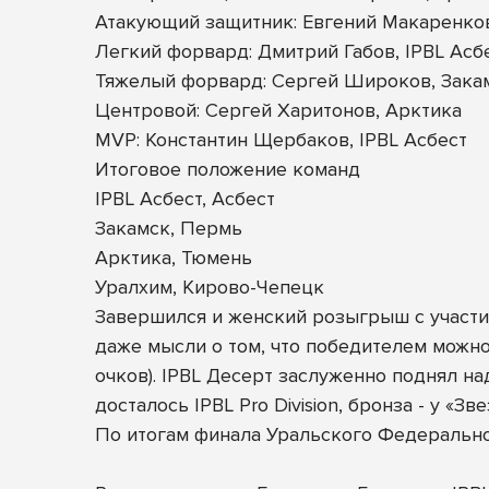
Атакующий защитник: Евгений Макаренков
Легкий форвард: Дмитрий Габов, IPBL Асб
Тяжелый форвард: Сергей Широков, Зака
Центровой: Сергей Харитонов, Арктика
MVP: Константин Щербаков, IPBL Асбест
Итоговое положение команд
IPBL Асбест, Асбест
Закамск, Пермь
Арктика, Тюмень
Уралхим, Кирово-Чепецк
Завершился и женский розыгрыш с участие
даже мысли о том, что победителем можно
очков). IPBL Десерт заслуженно поднял н
досталось IPBL Pro Division, бронза - у «Зв
По итогам финала Уральского Федеральн