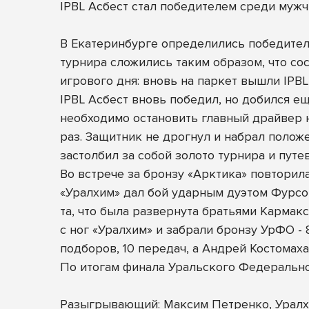
IPBL Асбест стал победителем среди мужч
В Екатеринбурге определились победител
турнира сложились таким образом, что со
игрового дня: вновь на паркет вышли IPBL 
IPBL Асбест вновь победил, но добился ещ
необходимо остановить главный драйвер н
раз. Защитник не дрогнул и набрал положе
застолбил за собой золото турнира и пут
Во встрече за бронзу «Арктика» повторила
«Уралхим» дал бой ударным дуэтом Фурсо
та, что была развернута братьями Кармак
с ног «Уралхим» и забрали бронзу УрФО - 
подборов, 10 передач, а Андрей Костомаха 
По итогам финала Уральского Федеральн
Разыгрывающий: Максим Петренко, Урал